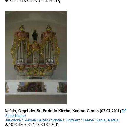
712 1200x763 Px, 03.10.2021


Näfels, Orgel der St. Fridolin Kirche, Kanton Glarus (03.07.2011)

Peter Reiser
Bauwerke / Sakrale Bauten / Schweiz
,
Schweiz / Kanton Glarus / Näfels
1070 680x1024 Px, 04.07.2011
