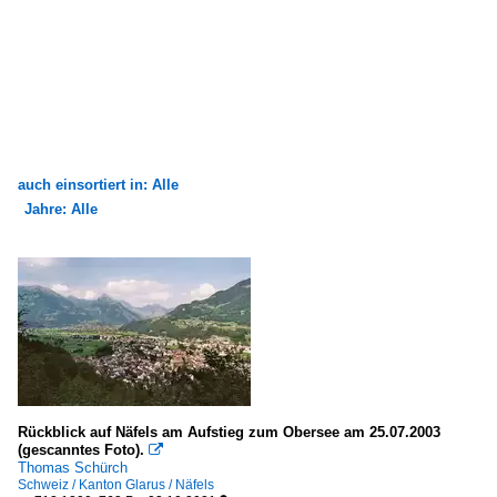
auch einsortiert in: Alle
Jahre: Alle
×
×
Alle Kategorien
Alle Jahre
Bauwerke
2010
Sakrale Bauten
2011
Schweiz
2020
Rückblick auf Näfels am Aufstieg zum Obersee am 25.07.2003
2021
(gescanntes Foto).

Thomas Schürch
Schweiz / Kanton Glarus / Näfels