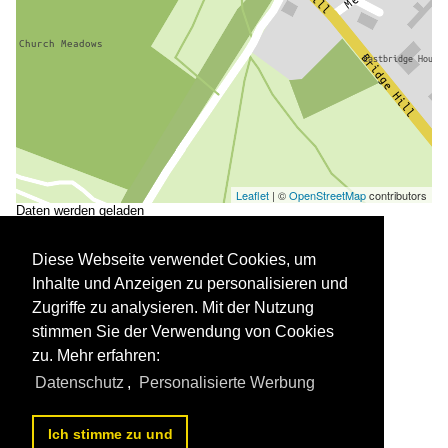
Leaflet
| ©
OpenStreetMap
contributors
Daten werden geladen
Diese Webseite verwendet Cookies, um
Inhalte und Anzeigen zu personalisieren und
Zugriffe zu analysieren. Mit der Nutzung
stimmen Sie der Verwendung von Cookies
zu. Mehr erfahren:
Datenschutz
,
Personalisierte Werbung
Bridge, Pfarrkirche St. Peter, erbaut ab 1189 (02.09.2023)

Peter Reiser
Ich stimme zu und