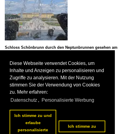
Schloss Schönbrunn durch den Neptunbrunnen gesehen am
09.07.2015

Thomas Aichhorn
Österreich / Wien / Wien
Diese Webseite verwendet Cookies, um
399 1200x841 Px, 06.01.2017

Inhalte und Anzeigen zu personalisieren und
Zugriffe zu analysieren. Mit der Nutzung
stimmen Sie der Verwendung von Cookies
zu. Mehr erfahren:
Datenschutz
,
Personalisierte Werbung
Ich stimme zu und
Schloss Schönbrunn in Wien am 09.07.2015
erlaube

Ich stimme zu
Thomas Aichhorn
personalisierte
Österreich / Wien / Wien