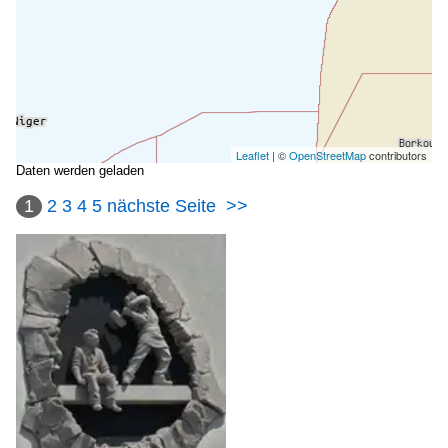
Leaflet
| ©
OpenStreetMap
contributors
Daten werden geladen
1
2
3
4
5
nächste Seite
>>