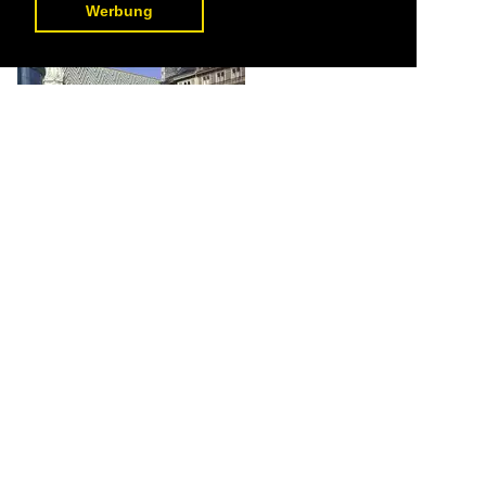
424 1200x756 Px, 06.01.2017

Werbung
Wien, am Stefansdom im Juni 2006

Eckhard Schneider
Österreich / Wien / Wien
405 969x765 Px, 30.10.2015
