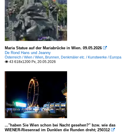
Maria Statue auf der Mariabrücke in Wien. 09.05.2026

De Rond Hans und Jeanny
Österreich / Wien / Wien
,
Brunnen, Denkmäler etc. / Kunstwerke / Europa
43 618x1200 Px, 20.05.2026

..."haben Sie Wien schon bei Nacht gesehen?" bzw. wie das
WIENER-Riesenrad im Dunklen die Runden dreht; 250312
