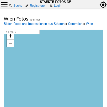
STAEDTE
-FOTOS.DE
Suche
Registrieren
Login
Wien Fotos
99 Bilder
Bilder, Fotos und Impressionen aus Städten
»
Österreich
»
Wien
Karte
+
−