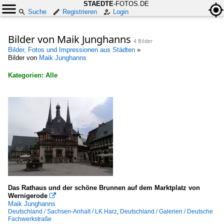
STAEDTE
-FOTOS.DE
Suche
Registrieren
Login
Bilder von Maik Junghanns
4 Bilder
Bilder, Fotos und Impressionen aus Städten
»
Bilder von
Maik Junghanns
Kategorien: Alle
×
Alle Kategorien
Brunnen, Denkmäler etc.
Kunstwerke
Deutschland
Deutschland
Das Rathaus und der schöne Brunnen auf dem Marktplatz von
Wernigerode

Maik Junghanns
Galerien
Deutschland / Sachsen-Anhalt / LK Harz
,
Deutschland / Galerien / Deutsche
Fachwerkstraße