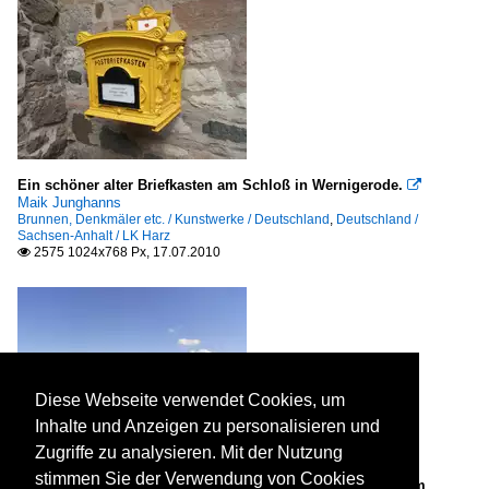
Ein schöner alter Briefkasten am Schloß in Wernigerode.

Maik Junghanns
Brunnen, Denkmäler etc. / Kunstwerke / Deutschland
,
Deutschland /
Sachsen-Anhalt / LK Harz
2575 1024x768 Px, 17.07.2010

Diese Webseite verwendet Cookies, um
Inhalte und Anzeigen zu personalisieren und
Zugriffe zu analysieren. Mit der Nutzung
stimmen Sie der Verwendung von Cookies
Blick auf die schöne Silhouette der Hansestadt Rostock vom