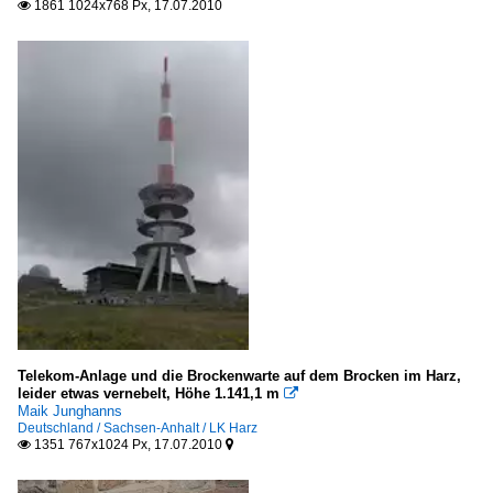
Deutsche Fachwerkstraße
1861 1024x768 Px, 17.07.2010

Mecklenburg-Vorpommern
Rostock
Sachsen-Anhalt
LK Harz
Telekom-Anlage und die Brockenwarte auf dem Brocken im Harz,
leider etwas vernebelt, Höhe 1.141,1 m

Maik Junghanns
Deutschland / Sachsen-Anhalt / LK Harz
1351 767x1024 Px, 17.07.2010

