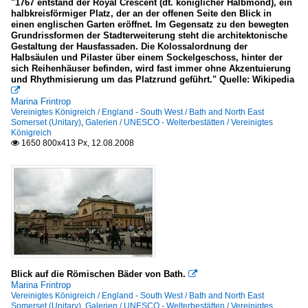
"1767 entstand der Royal Crescent (dt. königlicher Halbmond), ein
halbkreisförmiger Platz, der an der offenen Seite den Blick in
einen englischen Garten eröffnet. Im Gegensatz zu den bewegten
Grundrissformen der Stadterweiterung steht die architektonische
Gestaltung der Hausfassaden. Die Kolossalordnung der
Halbsäulen und Pilaster über einem Sockelgeschoss, hinter der
sich Reihenhäuser befinden, wird fast immer ohne Akzentuierung
und Rhythmisierung um das Platzrund geführt." Quelle: Wikipedia

Marina Frintrop
Vereinigtes Königreich / England - South West / Bath and North East
Somerset (Unitary)
,
Galerien / UNESCO - Welterbestätten / Vereinigtes
Königreich
1650 800x413 Px, 12.08.2008

Blick auf die Römischen Bäder von Bath.

Marina Frintrop
Vereinigtes Königreich / England - South West / Bath and North East
Somerset (Unitary)
,
Galerien / UNESCO - Welterbestätten / Vereinigtes