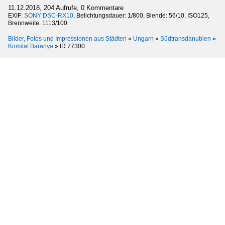
11.12.2018, 204 Aufrufe, 0 Kommentare
EXIF:
SONY DSC-RX10
, Belichtungsdauer: 1/800, Blende: 56/10, ISO125,
Brennweite: 1113/100
Bilder, Fotos und Impressionen aus Städten
»
Ungarn
»
Südtransdanubien
»
Komitat Baranya
»
ID 77300