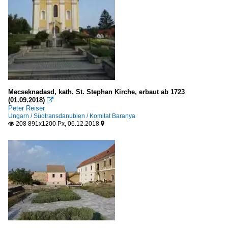
Mecseknadasd, kath. St. Stephan Kirche, erbaut ab 1723
(01.09.2018)

Peter Reiser
Ungarn / Südtransdanubien / Komitat Baranya
208 891x1200 Px, 06.12.2018

