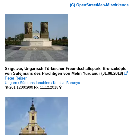
(C) OpenStreetMap-Mitwirkende
Szigetvar, Ungarisch-Türkischer Freundschaftspark, Bronzeköpfe
von Sülejmans des Prächtigen von Metin Yurdanur (31.08.2018)

Peter Reiser
Ungarn / Südtransdanubien / Komitat Baranya
201 1200x900 Px, 11.12.2018

