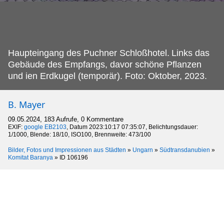
Haupteingang des Puchner Schloßhotel.
Links das
Gebäude des Empfangs, davor schöne Pflanzen
und ien Erdkugel (temporär). Foto: Oktober, 2023.
B. Mayer
09.05.2024, 183 Aufrufe, 0 Kommentare
EXIF:
google EB2103
, Datum 2023:10:17 07:35:07, Belichtungsdauer:
1/1000, Blende: 18/10, ISO100, Brennweite: 473/100
Bilder, Fotos und Impressionen aus Städten
»
Ungarn
»
Südtransdanubien
»
Komitat Baranya
»
ID 106196