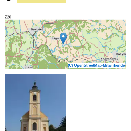
Z20
(C) OpenStreetMap-Mitwirkende