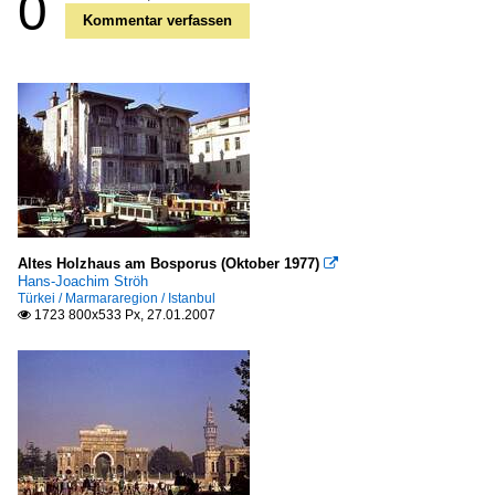
0
Kommentar verfassen
Altes Holzhaus am Bosporus (Oktober 1977)

Hans-Joachim Ströh
Türkei / Marmararegion / Istanbul
1723 800x533 Px, 27.01.2007
