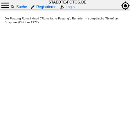
STAEDTE
-FOTOS.DE
Suche
Registrieren
Login
Die Festung Rumeli Hisari ("Rumelische Festung"; Rumelien = europäische Türkei) am
Bosporus (Oktober 1977)