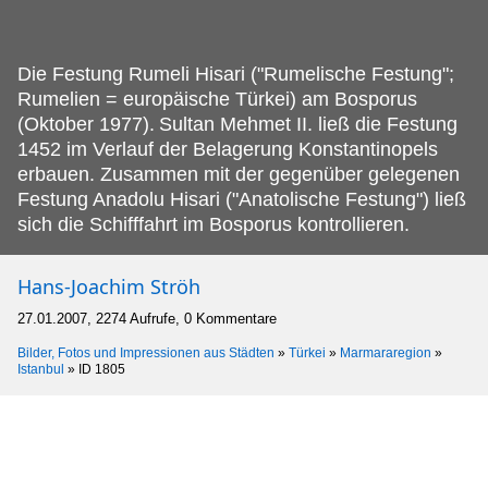
Die Festung Rumeli Hisari ("Rumelische Festung";
Rumelien = europäische Türkei) am Bosporus
(Oktober 1977).
Sultan Mehmet II. ließ die Festung
1452 im Verlauf der Belagerung Konstantinopels
erbauen. Zusammen mit der gegenüber gelegenen
Festung Anadolu Hisari ("Anatolische Festung") ließ
sich die Schifffahrt im Bosporus kontrollieren.
Hans-Joachim Ströh
27.01.2007, 2274 Aufrufe, 0 Kommentare
Bilder, Fotos und Impressionen aus Städten
»
Türkei
»
Marmararegion
»
Istanbul
»
ID 1805