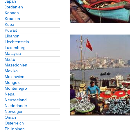
Japan
Jordanien
Kanada
Kroatien
Kuba
Kuwait
Libanon
Liechtenstein
Luxemburg
Malaysia
Malta
Mazedonien
Mexiko
Moldawien
Mongolei
Montenegro
Nepal
Neuseeland
Niederlande
Norwegen
Oman
Österreich
Philippinen