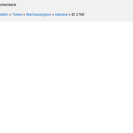
mmentare
ädten
»
Türkei
»
Marmararegion
»
Istanbul
»
ID 1768