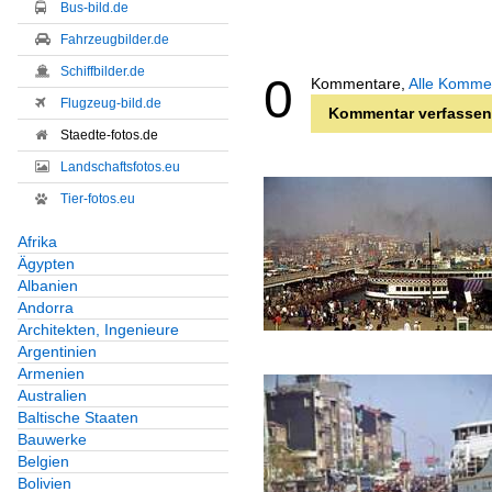
Bus-bild.de
Fahrzeugbilder.de
Schiffbilder.de
0
Kommentare,
Alle Komme
Flugzeug-bild.de
Kommentar verfassen
Staedte-fotos.de
Landschaftsfotos.eu
Tier-fotos.eu
Afrika
Ägypten
Albanien
Andorra
Architekten, Ingenieure
Argentinien
Armenien
Australien
Baltische Staaten
Bauwerke
Belgien
Bolivien