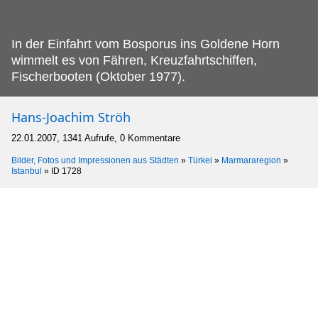
In der Einfahrt vom Bosporus ins Goldene Horn
wimmelt es von Fähren, Kreuzfahrtschiffen,
Fischerbooten (Oktober 1977).
Hans-Joachim Ströh
22.01.2007, 1341 Aufrufe, 0 Kommentare
Bilder, Fotos und Impressionen aus Städten
»
Türkei
»
Marmararegion
»
Istanbul
»
ID 1728