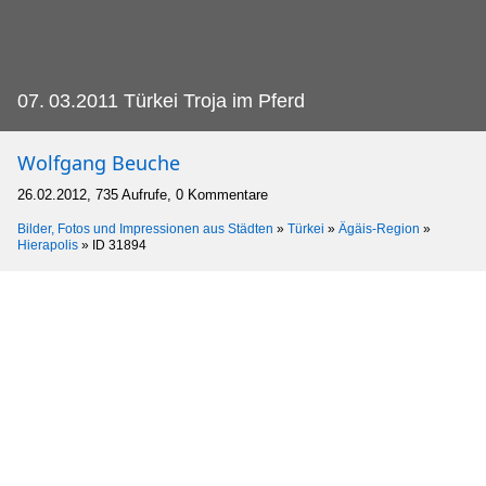
07.
03.2011 Türkei Troja im Pferd
Wolfgang Beuche
26.02.2012, 735 Aufrufe, 0 Kommentare
Bilder, Fotos und Impressionen aus Städten
»
Türkei
»
Ägäis-Region
»
Hierapolis
»
ID 31894