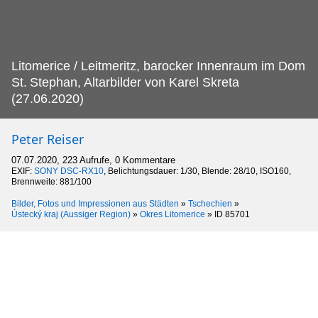
Litomerice / Leitmeritz, barocker Innenraum im Dom
St.
Stephan, Altarbilder von Karel Skreta
(27.06.2020)
Peter Reiser
07.07.2020, 223 Aufrufe, 0 Kommentare
EXIF:
SONY DSC-RX10
, Belichtungsdauer: 1/30, Blende: 28/10, ISO160,
Brennweite: 881/100
Bilder, Fotos und Impressionen aus Städten
»
Tschechien
»
Ústecký kraj (Aussiger Region)
»
Okres Litomerice
»
ID 85701