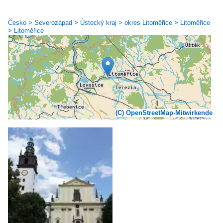
Česko > Severozápad > Ústecký kraj > okres Litoměřice > Litoměřice
> Litoměřice
(C) OpenStreetMap-Mitwirkende