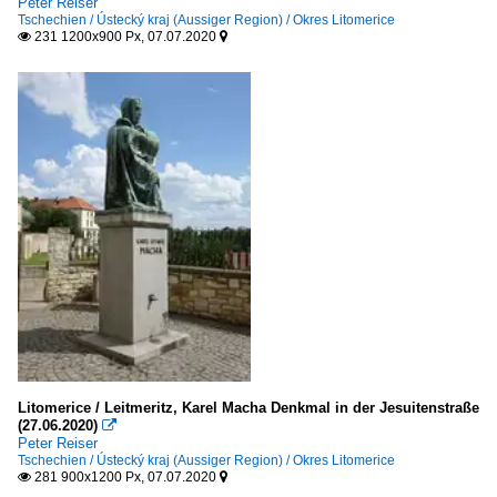
Peter Reiser
Tschechien / Ústecký kraj (Aussiger Region) / Okres Litomerice
231 1200x900 Px, 07.07.2020


Litomerice / Leitmeritz, Karel Macha Denkmal in der Jesuitenstraße
(27.06.2020)

Peter Reiser
Tschechien / Ústecký kraj (Aussiger Region) / Okres Litomerice
281 900x1200 Px, 07.07.2020

