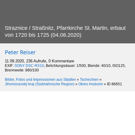
Straznice / Straßnitz, Pfarrkirche St.
Martin, erbaut
von 1720 bis 1725 (04.08.2020)
Peter Reiser
11.09.2020, 236 Aufrufe, 0 Kommentare
EXIF:
SONY DSC-RX10
, Belichtungsdauer: 1/500, Blende: 40/10, ISO125,
Brennweite: 880/100
Bilder, Fotos und Impressionen aus Städten
»
Tschechien
»
Jihomoravský kraj (Südmährische Region)
»
Okres Hodonin
»
ID 86651