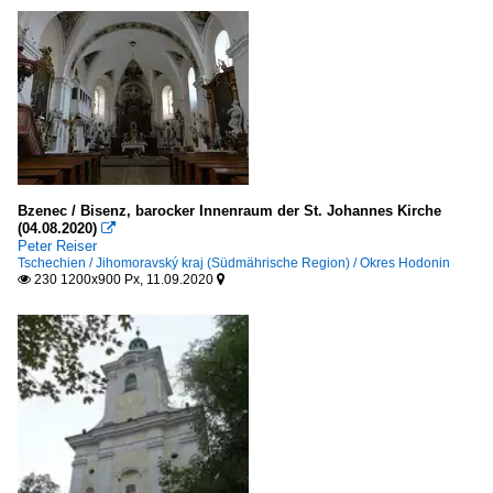
Bzenec / Bisenz, barocker Innenraum der St. Johannes Kirche
(04.08.2020)

Peter Reiser
Tschechien / Jihomoravský kraj (Südmährische Region) / Okres Hodonin
230 1200x900 Px, 11.09.2020

