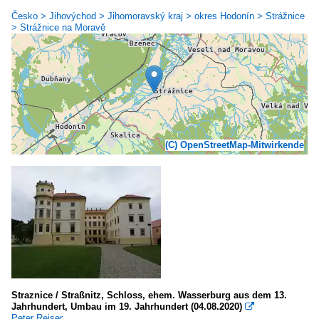
Česko > Jihovýchod > Jihomoravský kraj > okres Hodonín > Strážnice
> Strážnice na Moravě
(C) OpenStreetMap-Mitwirkende
Straznice / Straßnitz, Schloss, ehem. Wasserburg aus dem 13.
Jahrhundert, Umbau im 19. Jahrhundert (04.08.2020)

Peter Reiser