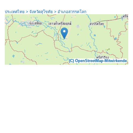
ประเทศไทย > จังหวัดสุโขทัย > อำเภอสวรรคโลก
(C) OpenStreetMap-Mitwirkende