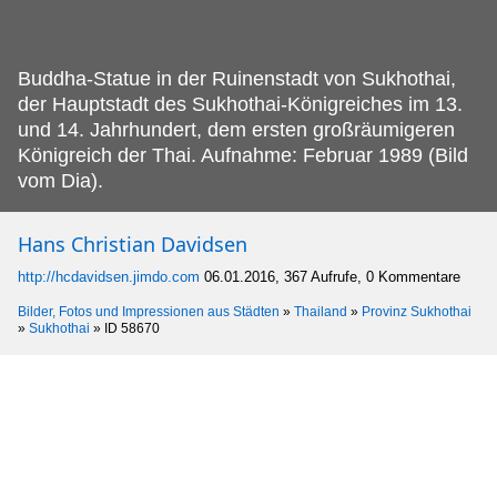
Buddha-Statue in der Ruinenstadt von Sukhothai,
der Hauptstadt des Sukhothai-Königreiches im 13.
und 14. Jahrhundert, dem ersten großräumigeren
Königreich der Thai. Aufnahme: Februar 1989 (Bild
vom Dia).
Hans Christian Davidsen
http://hcdavidsen.jimdo.com
06.01.2016, 367 Aufrufe, 0 Kommentare
Bilder, Fotos und Impressionen aus Städten
»
Thailand
»
Provinz Sukhothai
»
Sukhothai
»
ID 58670