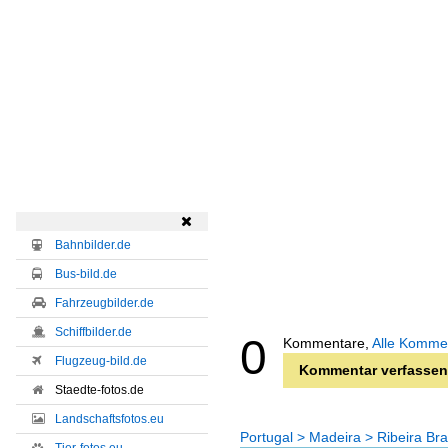

Bahnbilder.de
Bus-bild.de
Fahrzeugbilder.de
Schiffbilder.de
0
Kommentare,
Alle Komme
Flugzeug-bild.de
Kommentar verfassen
Staedte-fotos.de
Landschaftsfotos.eu
Portugal > Madeira > Ribeira Bra