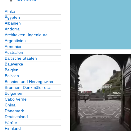
Tier-fotos.eu
Afrika
Ägypten
Albanien
Andorra
Architekten, Ingenieure
Argentinien
Armenien
Australien
Baltische Staaten
Bauwerke
Belgien
Bolivien
Bosnien und Herzegowina
Brunnen, Denkmäler etc.
Bulgarien
Cabo Verde
China
Dänemark
Deutschland
Färöer
Finnland