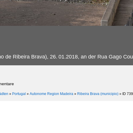
 de Ribeira Brava), 26.
01.2018, an der Rua Gago Cou
mentare
ädten
»
Portugal
»
Autonome Region Madeira
»
Ribeira Brava (municipio)
»
ID 73