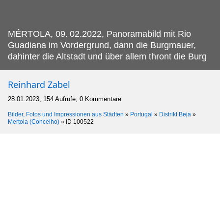
MÉRTOLA, 09.
02.2022, Panoramabild mit Rio
Guadiana im Vordergrund, dann die Burgmauer,
dahinter die Altstadt und über allem thront die Burg
Reinhard Zabel
28.01.2023, 154 Aufrufe, 0 Kommentare
Bilder, Fotos und Impressionen aus Städten
»
Portugal
»
Distrikt Beja
»
Mertola (Concelho)
»
ID 100522