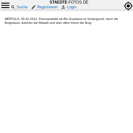
STAEDTE
-FOTOS.DE
Suche
Registrieren
Login
MÉRTOLA, 09.02.2022, Panoramabild mit Rio Guadiana im Vordergrund, dann die
Burgmauer, dahinter die Altstadt und über allem thront die Burg