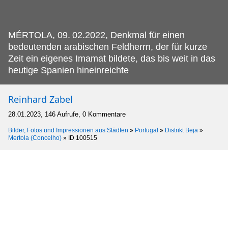
MÉRTOLA, 09.
02.2022, Denkmal für einen
bedeutenden arabischen Feldherrn, der für kurze
Zeit ein eigenes Imamat bildete, das bis weit in das
heutige Spanien hineinreichte
Reinhard Zabel
28.01.2023, 146 Aufrufe, 0 Kommentare
Bilder, Fotos und Impressionen aus Städten
»
Portugal
»
Distrikt Beja
»
Mertola (Concelho)
»
ID 100515