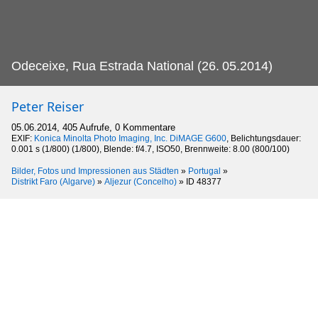
Odeceixe, Rua Estrada National (26.
05.2014)
Peter Reiser
05.06.2014, 405 Aufrufe, 0 Kommentare
EXIF:
Konica Minolta Photo Imaging, Inc. DiMAGE G600
, Belichtungsdauer:
0.001 s (1/800) (1/800), Blende: f/4.7, ISO50, Brennweite: 8.00 (800/100)
Bilder, Fotos und Impressionen aus Städten
»
Portugal
»
Distrikt Faro (Algarve)
»
Aljezur (Concelho)
»
ID 48377