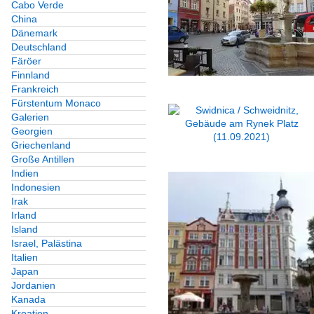
Cabo Verde
China
Dänemark
Deutschland
Färöer
Finnland
Frankreich
Fürstentum Monaco
Galerien
Georgien
Griechenland
Große Antillen
Indien
Indonesien
Irak
Irland
Island
Israel, Palästina
Italien
Japan
Jordanien
Kanada
Kroatien