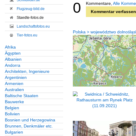
Schiffbilder.de
0
Kommentare,
Alle Komme
Flugzeug-bild.de
Kommentar verfassen
Staedte-fotos.de
Landschaftsfotos.eu
Polska > województwo dolnośląsk
Tier-fotos.eu
Afrika
Ägypten
Albanien
Andorra
Architekten, Ingenieure
Argentinien
Armenien
Australien
Baltische Staaten
Bauwerke
Belgien
Bolivien
Bosnien und Herzegowina
Brunnen, Denkmäler etc.
Bulgarien