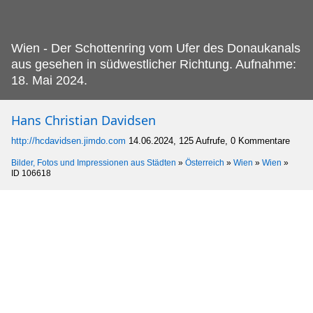
Wien - Der Schottenring vom Ufer des Donaukanals
aus gesehen in südwestlicher Richtung.
Aufnahme:
18. Mai 2024.
Hans Christian Davidsen
http://hcdavidsen.jimdo.com
14.06.2024, 125 Aufrufe, 0 Kommentare
Bilder, Fotos und Impressionen aus Städten
»
Österreich
»
Wien
»
Wien
»
ID 106618