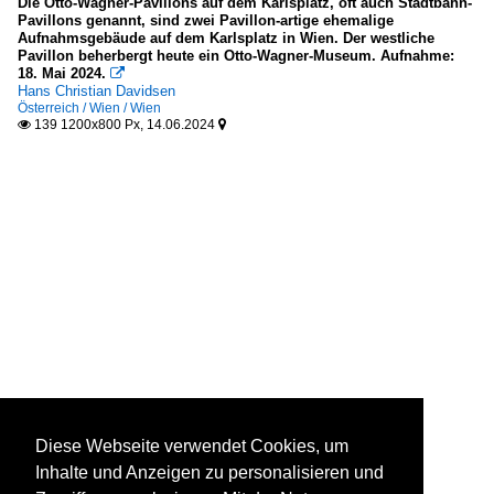
Die Otto-Wagner-Pavillons auf dem Karlsplatz, oft auch Stadtbahn-
Pavillons genannt, sind zwei Pavillon-artige ehemalige
Aufnahmsgebäude auf dem Karlsplatz in Wien. Der westliche
Pavillon beherbergt heute ein Otto-Wagner-Museum. Aufnahme:
18. Mai 2024.

Hans Christian Davidsen
Österreich / Wien / Wien
139 1200x800 Px, 14.06.2024


Diese Webseite verwendet Cookies, um
Inhalte und Anzeigen zu personalisieren und