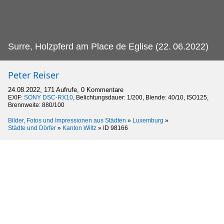
Surre, Holzpferd am Place de Eglise (22.
06.2022)
Peter Reiser
24.08.2022, 171 Aufrufe, 0 Kommentare
EXIF:
SONY DSC-RX10
, Belichtungsdauer: 1/200, Blende: 40/10, ISO125,
Brennweite: 880/100
Bilder, Fotos und Impressionen aus Städten
»
Luxemburg
»
Städte und Dörfer
»
Kanton Wiltz
»
ID 98166