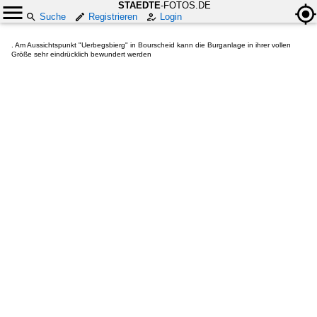
STAEDTE
-FOTOS.DE
Suche
Registrieren
Login
. Am Aussichtspunkt "Uerbegsbierg" in Bourscheid kann die Burganlage in ihrer vollen
Größe sehr eindrücklich bewundert werden