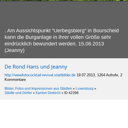
.
Am Aussichtspunkt "Uerbegsbierg" in Bourscheid
kann die Burganlage in ihrer vollen Größe sehr
eindrücklich bewundert werden. 15.06.2013
(Jeanny)
De Rond Hans und Jeanny
http://wwwfotococktail-revival.startbilder.de
19.07.2013, 1264 Aufrufe, 2
Kommentare
Bilder, Fotos und Impressionen aus Städten
»
Luxemburg
»
Städte und Dörfer
»
Kanton Diekirch
»
ID 42398