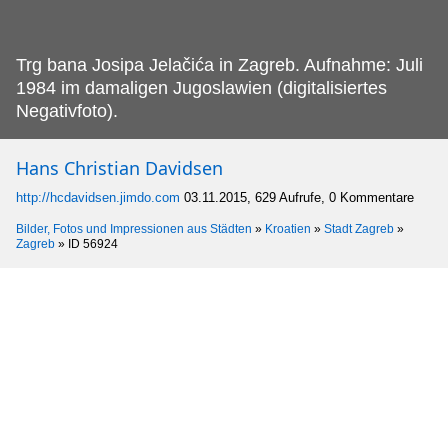
Trg bana Josipa Jelačića in Zagreb.
Aufnahme: Juli
1984 im damaligen Jugoslawien (digitalisiertes
Negativfoto).
Hans Christian Davidsen
http://hcdavidsen.jimdo.com
03.11.2015, 629 Aufrufe, 0 Kommentare
Bilder, Fotos und Impressionen aus Städten
»
Kroatien
»
Stadt Zagreb
»
Zagreb
»
ID 56924