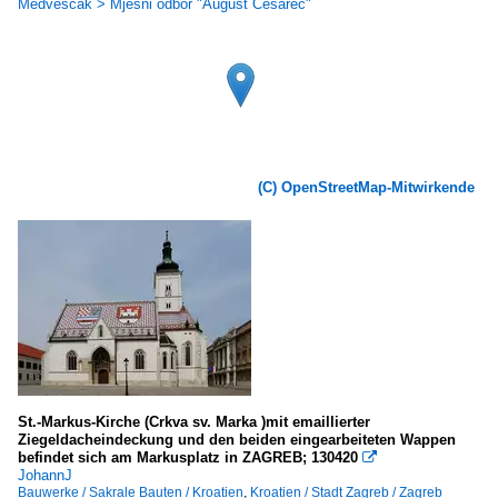
Medveščak > Mjesni odbor "August Cesarec"
(C) OpenStreetMap-Mitwirkende
St.-Markus-Kirche (Crkva sv. Marka )mit emaillierter
Ziegeldacheindeckung und den beiden eingearbeiteten Wappen
befindet sich am Markusplatz in ZAGREB; 130420

JohannJ
Bauwerke / Sakrale Bauten / Kroatien
,
Kroatien / Stadt Zagreb / Zagreb