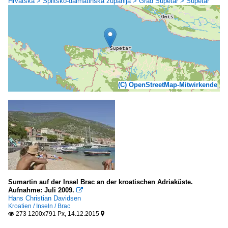
Hrvatska > Splitsko-dalmatinska županija > Grad Supetar > Supetar
(C) OpenStreetMap-Mitwirkende
Sumartin auf der Insel Brac an der kroatischen Adriaküste.
Aufnahme: Juli 2009.

Hans Christian Davidsen
Kroatien / Inseln / Brac
273 1200x791 Px, 14.12.2015

