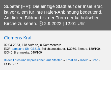
Supetar (HR): Die einzige Stadt auf der Insel Brač
ist vor allem für ihre Hafen-Anbindung bedeutend.
Am linken Bildrand ist der Turm der katholischen
Kirche zu sehen. 🕓 2.9.2022 | 12:01 Uhr
Clemens Kral
02.04.2023, 178 Aufrufe, 0 Kommentare
EXIF:
samsung SM-G781B
, Belichtungsdauer: 1/3050, Blende: 180/100,
ISO40, Brennweite: 540/100
Bilder, Fotos und Impressionen aus Städten
»
Kroatien
»
Inseln
»
Brac
»
ID 101287