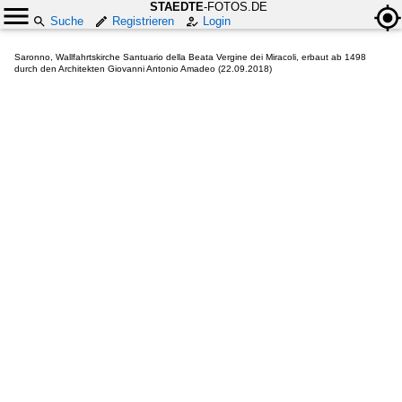
STAEDTE
-FOTOS.DE
Suche
Registrieren
Login
Saronno, Wallfahrtskirche Santuario della Beata Vergine dei Miracoli, erbaut ab 1498
durch den Architekten Giovanni Antonio Amadeo (22.09.2018)