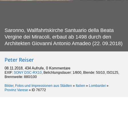
Saronno, Wallfahrtskirche Santuario della Beata
Vergine dei Miracoli, erbaut ab 1498 durch den
Architekten Giovanni Antonio Amadeo (22.
09.2018)
Peter Reiser
08.11.2018, 434 Aufrufe, 0 Kommentare
EXIF:
SONY DSC-RX10
, Belichtungsdauer: 1/800, Blende: 50/10, ISO125,
Brennweite: 880/100
Bilder, Fotos und Impressionen aus Städten
»
Italien
»
Lombardei
»
Provinz Varese
»
ID 76772