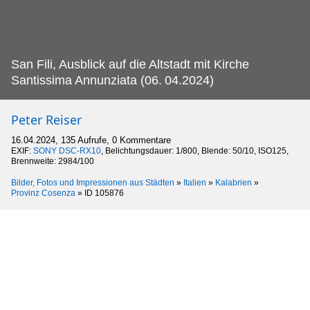
San Fili, Ausblick auf die Altstadt mit Kirche
Santissima Annunziata (06.
04.2024)
Peter Reiser
16.04.2024, 135 Aufrufe, 0 Kommentare
EXIF:
SONY DSC-RX10
, Belichtungsdauer: 1/800, Blende: 50/10, ISO125,
Brennweite: 2984/100
Bilder, Fotos und Impressionen aus Städten
»
Italien
»
Kalabrien
»
Provinz Cosenza
»
ID 105876