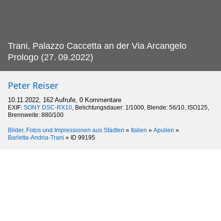
Trani, Palazzo Caccetta an der Via Arcangelo
Prologo (27.
09.2022)
Peter Reiser
10.11.2022, 162 Aufrufe, 0 Kommentare
EXIF:
SONY DSC-RX10
, Belichtungsdauer: 1/1000, Blende: 56/10, ISO125,
Brennweite: 880/100
Bilder, Fotos und Impressionen aus Städten
»
Italien
»
Apulien
»
Barletta-Andria-Trani
»
ID 99195