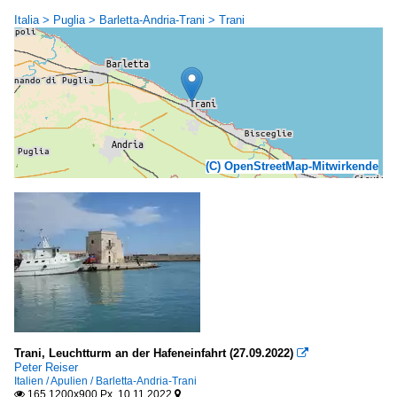
Italia > Puglia > Barletta-Andria-Trani > Trani
(C) OpenStreetMap-Mitwirkende
Trani, Leuchtturm an der Hafeneinfahrt (27.09.2022)

Peter Reiser
Italien / Apulien / Barletta-Andria-Trani
165 1200x900 Px, 10.11.2022

