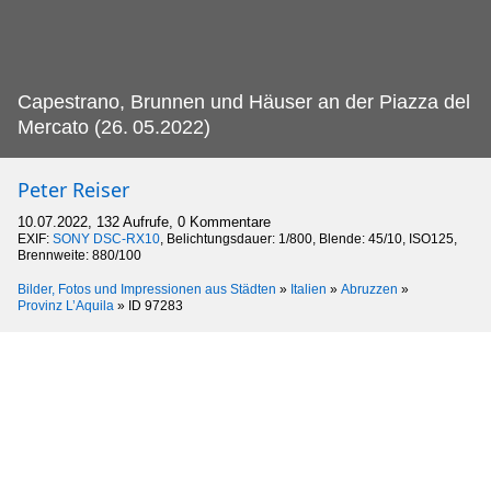
Capestrano, Brunnen und Häuser an der Piazza del
Mercato (26.
05.2022)
Peter Reiser
10.07.2022, 132 Aufrufe, 0 Kommentare
EXIF:
SONY DSC-RX10
, Belichtungsdauer: 1/800, Blende: 45/10, ISO125,
Brennweite: 880/100
Bilder, Fotos und Impressionen aus Städten
»
Italien
»
Abruzzen
»
Provinz L’Aquila
»
ID 97283