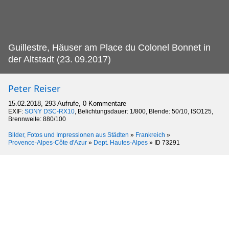
Guillestre, Häuser am Place du Colonel Bonnet in
der Altstadt (23.
09.2017)
Peter Reiser
15.02.2018, 293 Aufrufe, 0 Kommentare
EXIF:
SONY DSC-RX10
, Belichtungsdauer: 1/800, Blende: 50/10, ISO125,
Brennweite: 880/100
Bilder, Fotos und Impressionen aus Städten
»
Frankreich
»
Provence-Alpes-Côte d'Azur
»
Dept. Hautes-Alpes
»
ID 73291