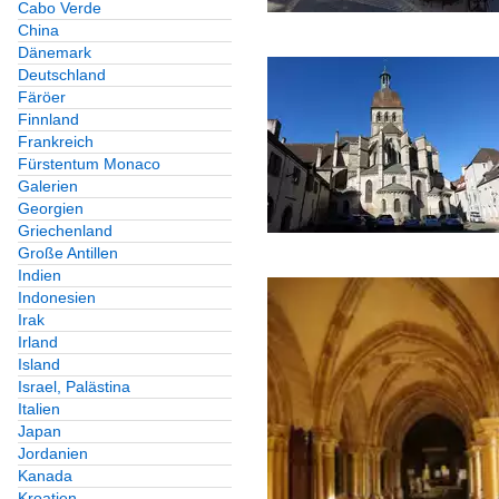
Cabo Verde
China
Dänemark
Deutschland
Färöer
Finnland
Frankreich
Fürstentum Monaco
Galerien
Georgien
Griechenland
Große Antillen
Indien
Indonesien
Irak
Irland
Island
Israel, Palästina
Italien
Japan
Jordanien
Kanada
Kroatien