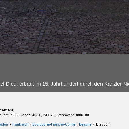
l Dieu, erbaut im 15.
Jahrhundert durch den Kanzler Ni
mentare
dauer: 1/500, Blende: 40/10, ISO125, Brennweite: 880/100
ädten
»
Frankreich
»
Bourgogne-Franche-Comte
»
Beaune
»
ID 97514