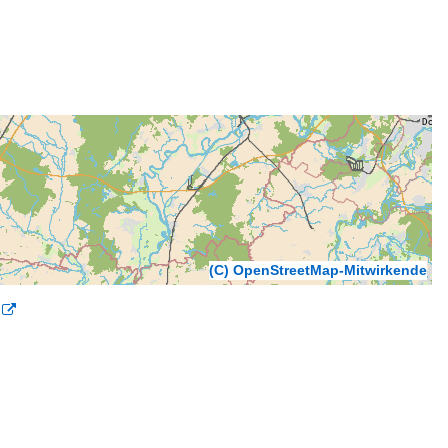
(C) OpenStreetMap-Mitwirkende
