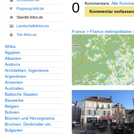
Schiffbilder.de
0
Kommentare,
Alle Komme
Flugzeug-bild.de
Kommentar verfassen
Staedte-fotos.de
Landschaftsfotos.eu
France > France métropolitain
Tier-fotos.eu
Afrika
Ägypten
Albanien
Andorra
Architekten, Ingenieure
Argentinien
Armenien
Australien
Baltische Staaten
Bauwerke
Belgien
Bolivien
Bosnien und Herzegowina
Brunnen, Denkmäler etc.
Bulgarien