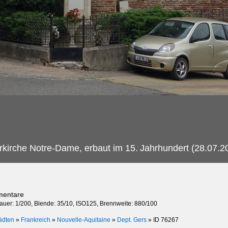
rkirche Notre-Dame, erbaut im 15.
Jahrhundert (28.07.2
mentare
dauer: 1/200, Blende: 35/10, ISO125, Brennweite: 880/100
ädten
»
Frankreich
»
Nouvelle-Aquitaine
»
Dept. Gers
»
ID 76267