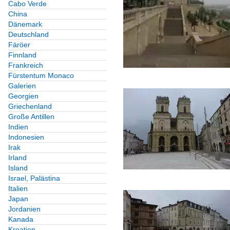
Cabo Verde
China
Dänemark
Deutschland
Färöer
Finnland
Frankreich
Fürstentum Monaco
Galerien
Georgien
Griechenland
Große Antillen
Indien
Indonesien
Irak
Irland
Island
Israel, Palästina
Italien
Japan
Jordanien
Kanada
Kroatien