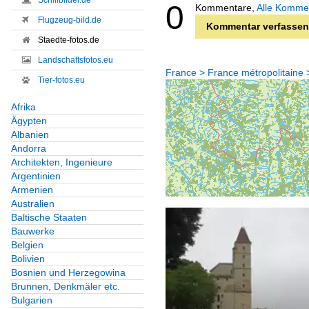
Schiffbilder.de
0
Kommentare,
Alle Komme
Flugzeug-bild.de
Kommentar verfassen
Staedte-fotos.de
Landschaftsfotos.eu
France > France métropolitaine 
Tier-fotos.eu
Afrika
Ägypten
Albanien
Andorra
Architekten, Ingenieure
Argentinien
Armenien
Australien
Baltische Staaten
Bauwerke
Belgien
Bolivien
Bosnien und Herzegowina
Brunnen, Denkmäler etc.
Bulgarien