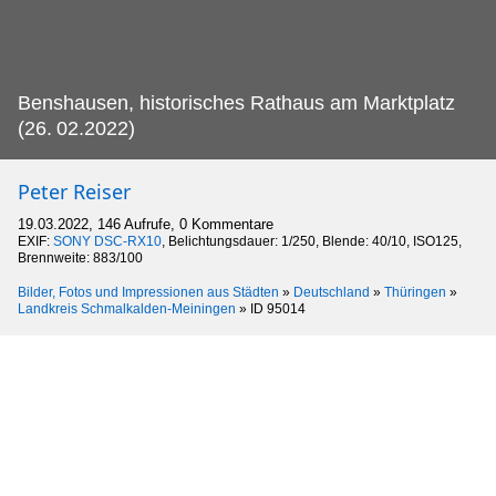
Benshausen, historisches Rathaus am Marktplatz
(26.
02.2022)
Peter Reiser
19.03.2022, 146 Aufrufe, 0 Kommentare
EXIF:
SONY DSC-RX10
, Belichtungsdauer: 1/250, Blende: 40/10, ISO125,
Brennweite: 883/100
Bilder, Fotos und Impressionen aus Städten
»
Deutschland
»
Thüringen
»
Landkreis Schmalkalden-Meiningen
»
ID 95014