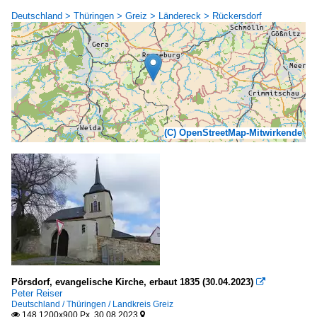
Deutschland > Thüringen > Greiz > Ländereck > Rückersdorf
(C) OpenStreetMap-Mitwirkende
Pörsdorf, evangelische Kirche, erbaut 1835 (30.04.2023)

Peter Reiser
Deutschland / Thüringen / Landkreis Greiz
148 1200x900 Px, 30.08.2023

