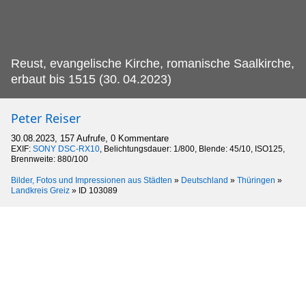
Reust, evangelische Kirche, romanische Saalkirche,
erbaut bis 1515 (30.
04.2023)
Peter Reiser
30.08.2023, 157 Aufrufe, 0 Kommentare
EXIF:
SONY DSC-RX10
, Belichtungsdauer: 1/800, Blende: 45/10, ISO125,
Brennweite: 880/100
Bilder, Fotos und Impressionen aus Städten
»
Deutschland
»
Thüringen
»
Landkreis Greiz
»
ID 103089