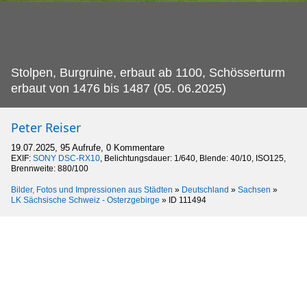
Stolpen, Burgruine, erbaut ab 1100, Schösserturm
erbaut von 1476 bis 1487 (05.
06.2025)
Peter Reiser
19.07.2025, 95 Aufrufe, 0 Kommentare
EXIF:
SONY DSC-RX10
, Belichtungsdauer: 1/640, Blende: 40/10, ISO125,
Brennweite: 880/100
Bilder, Fotos und Impressionen aus Städten
»
Deutschland
»
Sachsen
»
LK Sächsische Schweiz - Osterzgebirge
»
ID 111494