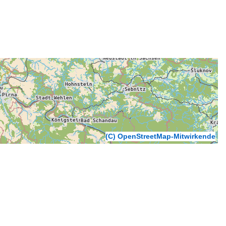
(C) OpenStreetMap-Mitwirkende