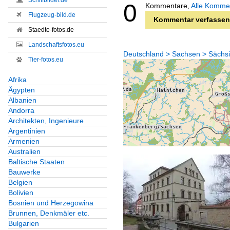
Schiffbilder.de
0
Kommentare,
Alle Komme
Flugzeug-bild.de
Kommentar verfassen
Staedte-fotos.de
Landschaftsfotos.eu
Deutschland > Sachsen > Sächsi
Tier-fotos.eu
Afrika
Ägypten
Albanien
Andorra
Architekten, Ingenieure
Argentinien
Armenien
Australien
Baltische Staaten
Bauwerke
Belgien
Bolivien
Bosnien und Herzegowina
Brunnen, Denkmäler etc.
Bulgarien