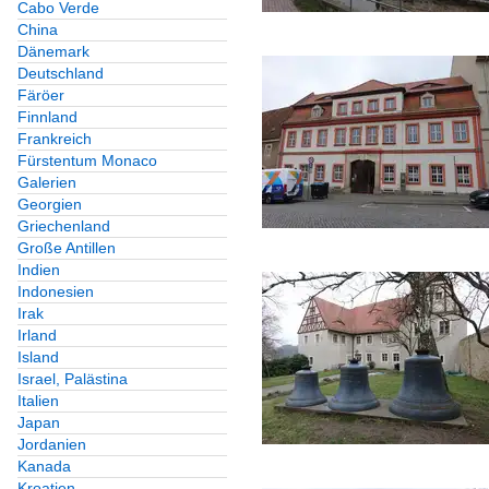
Cabo Verde
China
Dänemark
Deutschland
Färöer
Finnland
Frankreich
Fürstentum Monaco
Galerien
Georgien
Griechenland
Große Antillen
Indien
Indonesien
Irak
Irland
Island
Israel, Palästina
Italien
Japan
Jordanien
Kanada
Kroatien