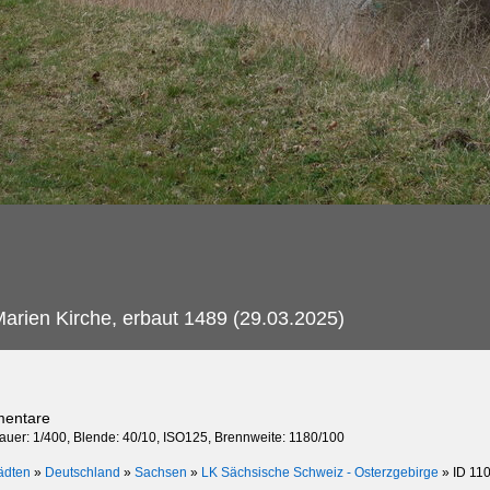
arien Kirche, erbaut 1489 (29.03.2025)
mentare
dauer: 1/400, Blende: 40/10, ISO125, Brennweite: 1180/100
ädten
»
Deutschland
»
Sachsen
»
LK Sächsische Schweiz - Osterzgebirge
»
ID 11