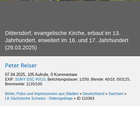
Dittersdorf, evangelische Kirche, erbaut im 13.
Jahrhundert, erweitert im 16. und 17. Jahrhundert
(29.03.2025)
Peter Reiser
07.04.2025, 105 Aufrufe, 0 Kommentare
EXIF:
SONY DSC-RX10
, Belichtungsdauer: 1/250, Blende: 40/10, ISO125,
Brennweite: 1135/100
Bilder, Fotos und Impressionen aus Städten
»
Deutschland
»
Sachsen
»
LK Sächsische Schweiz - Osterzgebirge
»
ID 110363