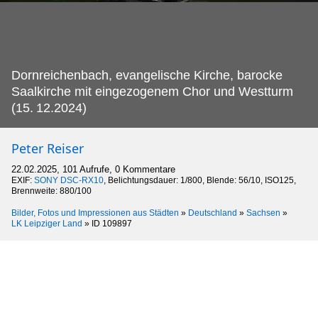
Dornreichenbach, evangelische Kirche, barocke
Saalkirche mit eingezogenem Chor und Westturm
(15.
12.2024)
Peter Reiser
22.02.2025, 101 Aufrufe, 0 Kommentare
EXIF:
SONY DSC-RX10
, Belichtungsdauer: 1/800, Blende: 56/10, ISO125,
Brennweite: 880/100
Bilder, Fotos und Impressionen aus Städten
»
Deutschland
»
Sachsen
»
LK Leipziger Land
»
ID 109897