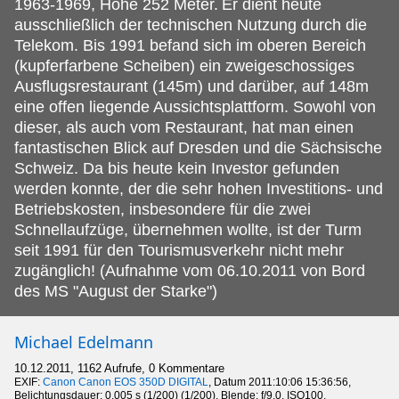
1963-1969, Höhe 252 Meter.
Er dient heute
ausschließlich der technischen Nutzung durch die
Telekom. Bis 1991 befand sich im oberen Bereich
(kupferfarbene Scheiben) ein zweigeschossiges
Ausflugsrestaurant (145m) und darüber, auf 148m
eine offen liegende Aussichtsplattform. Sowohl von
dieser, als auch vom Restaurant, hat man einen
fantastischen Blick auf Dresden und die Sächsische
Schweiz. Da bis heute kein Investor gefunden
werden konnte, der die sehr hohen Investitions- und
Betriebskosten, insbesondere für die zwei
Schnellaufzüge, übernehmen wollte, ist der Turm
seit 1991 für den Tourismusverkehr nicht mehr
zugänglich! (Aufnahme vom 06.10.2011 von Bord
des MS "August der Starke")
Michael Edelmann
10.12.2011, 1162 Aufrufe, 0 Kommentare
EXIF:
Canon Canon EOS 350D DIGITAL
, Datum 2011:10:06 15:36:56,
Belichtungsdauer: 0.005 s (1/200) (1/200), Blende: f/9.0, ISO100,