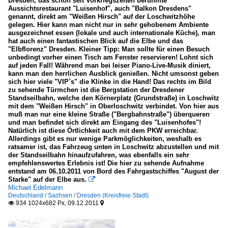
Dresden, das schon seit Vorkriegszeiten berühmte
Aussichtsrestaurant "Luisenhof", auch "Balkon Dresdens"
genannt, direkt am "Weißen Hirsch" auf der Loschwitzhöhe
gelegen. Hier kann man nicht nur in sehr gehobenem Ambiente
ausgezeichnet essen (lokale und auch internationale Küche), man
hat auch einen fantastischen Blick auf die Elbe und das
"Elbflorenz" Dresden. Kleiner Tipp: Man sollte für einen Besuch
unbedingt vorher einen Tisch am Fenster reservieren! Lohnt sich
auf jeden Fall! Während man bei leiser Piano-Live-Musik diniert,
kann man den herrlichen Ausblick genießen. Nicht umsonst geben
sich hier viele "VIP`s" die Klinke in die Hand! Das rechts im Bild
zu sehende Türmchen ist die Bergstation der Dresdener
Standseilbahn, welche den Körnerplatz (Grundstraße) in Loschwitz
mit dem "Weißen Hirsch" in Oberloschwitz verbindet. Von hier aus
muß man nur eine kleine Straße ("Bergbahnstraße") überqueren
und man befindet sich direkt am Eingang des "Luisenhofes"!
Natürlich ist diese Örtlichkeit auch mit dem PKW erreichbar.
Allerdings gibt es nur wenige Parkmöglichkeiten, weshalb es
ratsamer ist, das Fahrzeug unten in Loschwitz abzustellen und mit
der Standseilbahn hinaufzufahren, was ebenfalls ein sehr
empfehlenswertes Erlebnis ist! Die hier zu sehende Aufnahme
entstand am 06.10.2011 von Bord des Fahrgastschiffes "August der
Starke" auf der Elbe aus.

Michael Edelmann
Deutschland / Sachsen / Dresden (Kreisfreie Stadt)
934 1024x682 Px, 09.12.2011

