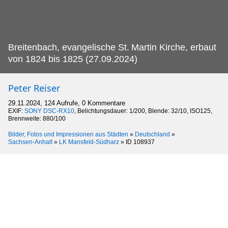
Breitenbach, evangelische St.
Martin Kirche, erbaut
von 1824 bis 1825 (27.09.2024)
Peter Reiser
29.11.2024, 124 Aufrufe, 0 Kommentare
EXIF:
SONY DSC-RX10
, Belichtungsdauer: 1/200, Blende: 32/10, ISO125,
Brennweite: 880/100
Bilder, Fotos und Impressionen aus Städten
»
Deutschland
»
Sachsen-Anhalt
»
LK Mansfeld-Südharz
»
ID 108937