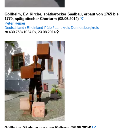
Göllheim, Ev. Kirche, spätbarocker Saalbau, erbaut von 1765 bis
1770, spätgotischer Chorturm (08.06.2014)

Peter Reiser
Deutschland / Rheinland-Pfalz / Landkreis Donnersbergkreis
430 768x1024 Px, 23.08.2014


Göllheim, Skulptur vor dem Rathaus (08.06.2014)
