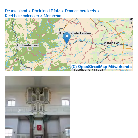
Deutschland > Rheinland-Pfalz > Donnersbergkreis >
Kirchheimbolanden > Marnheim
(C) OpenStreetMap-Mitwirkende