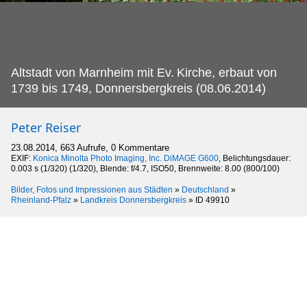
Altstadt von Marnheim mit Ev.
Kirche, erbaut von
1739 bis 1749, Donnersbergkreis (08.06.2014)
Peter Reiser
23.08.2014, 663 Aufrufe, 0 Kommentare
EXIF:
Konica Minolta Photo Imaging, Inc. DiMAGE G600
, Belichtungsdauer:
0.003 s (1/320) (1/320), Blende: f/4.7, ISO50, Brennweite: 8.00 (800/100)
Bilder, Fotos und Impressionen aus Städten
»
Deutschland
»
Rheinland-Pfalz
»
Landkreis Donnersbergkreis
»
ID 49910