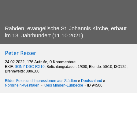
Rahden, evangelische St.
Johannis Kirche, erbaut
im 13. Jahrhundert (11.10.2021)
Peter Reiser
24.02.2022, 176 Aufrufe, 0 Kommentare
EXIF:
SONY DSC-RX10
, Belichtungsdauer: 1/800, Blende: 50/10, ISO125,
Brennweite: 880/100
Bilder, Fotos und Impressionen aus Städten
»
Deutschland
»
Nordrhein-Westfalen
»
Kreis Minden-Lübbecke
»
ID 94506