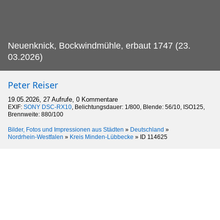
Neuenknick, Bockwindmühle, erbaut 1747 (23.
03.2026)
Peter Reiser
19.05.2026, 27 Aufrufe, 0 Kommentare
EXIF:
SONY DSC-RX10
, Belichtungsdauer: 1/800, Blende: 56/10, ISO125,
Brennweite: 880/100
Bilder, Fotos und Impressionen aus Städten
»
Deutschland
»
Nordrhein-Westfalen
»
Kreis Minden-Lübbecke
»
ID 114625