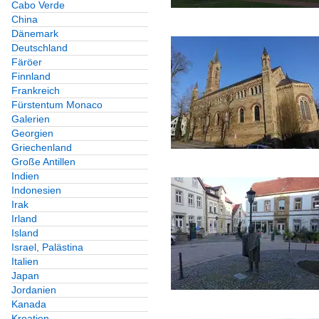
Cabo Verde
China
Dänemark
Deutschland
Färöer
Finnland
Frankreich
Fürstentum Monaco
Galerien
Georgien
Griechenland
Große Antillen
Indien
Indonesien
Irak
Irland
Island
Israel, Palästina
Italien
Japan
Jordanien
Kanada
Kroatien