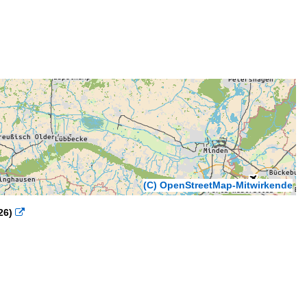
(C) OpenStreetMap-Mitwirkende
26)
