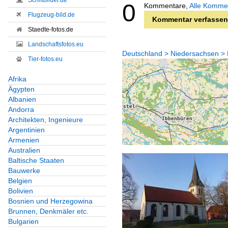
Schiffbilder.de
0
Kommentare,
Alle Komme
Flugzeug-bild.de
Kommentar verfassen
Staedte-fotos.de
Landschaftsfotos.eu
Deutschland > Niedersachsen >
Tier-fotos.eu
Afrika
Ägypten
Albanien
Andorra
Architekten, Ingenieure
Argentinien
Armenien
Australien
Baltische Staaten
Bauwerke
Belgien
Bolivien
Bosnien und Herzegowina
Brunnen, Denkmäler etc.
Bulgarien