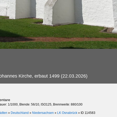
ohannes Kirche, erbaut 1499 (22.03.2026)
entare
dauer: 1/1000, Blende: 56/10, ISO125, Brennweite: 880/100
ädten
»
Deutschland
»
Niedersachsen
»
LK Osnabrück
»
ID 114583