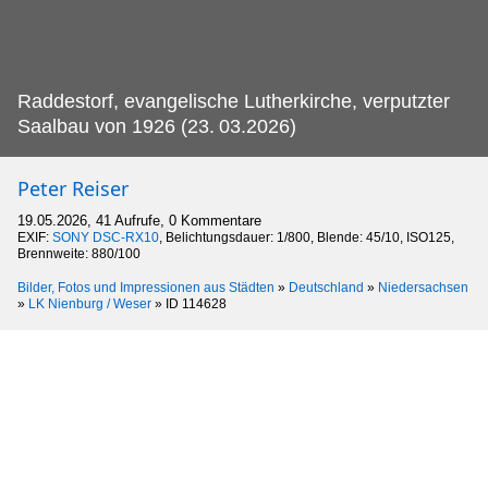
Raddestorf, evangelische Lutherkirche, verputzter
Saalbau von 1926 (23.
03.2026)
Peter Reiser
19.05.2026, 41 Aufrufe, 0 Kommentare
EXIF:
SONY DSC-RX10
, Belichtungsdauer: 1/800, Blende: 45/10, ISO125,
Brennweite: 880/100
Bilder, Fotos und Impressionen aus Städten
»
Deutschland
»
Niedersachsen
»
LK Nienburg / Weser
»
ID 114628