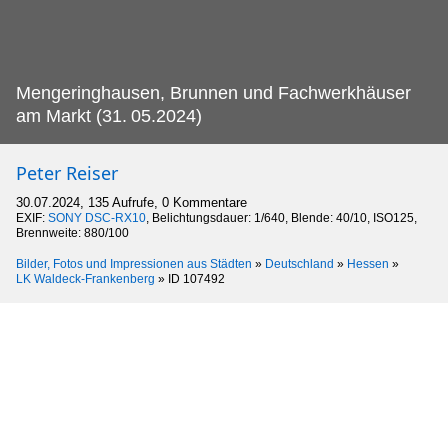
Mengeringhausen, Brunnen und Fachwerkhäuser
am Markt (31.
05.2024)
Peter Reiser
30.07.2024, 135 Aufrufe, 0 Kommentare
EXIF:
SONY DSC-RX10
, Belichtungsdauer: 1/640, Blende: 40/10, ISO125,
Brennweite: 880/100
Bilder, Fotos und Impressionen aus Städten
»
Deutschland
»
Hessen
»
LK Waldeck-Frankenberg
»
ID 107492