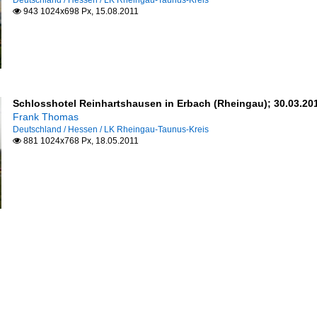
Deutschland / Hessen / LK Rheingau-Taunus-Kreis
943 1024x698 Px, 15.08.2011

Schlosshotel Reinhartshausen in Erbach (Rheingau); 30.03.20
Frank Thomas
Deutschland / Hessen / LK Rheingau-Taunus-Kreis
881 1024x768 Px, 18.05.2011
