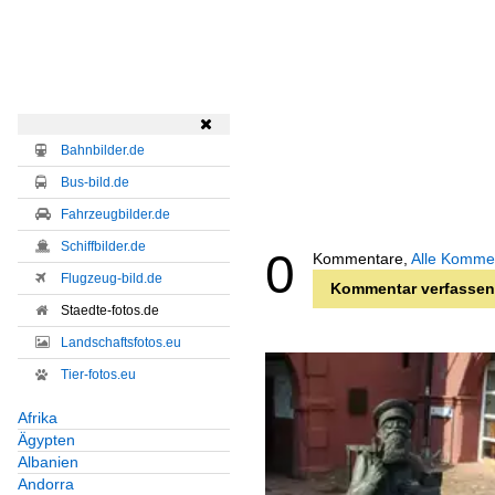

Bahnbilder.de
Bus-bild.de
Fahrzeugbilder.de
Schiffbilder.de
0
Kommentare,
Alle Komme
Flugzeug-bild.de
Kommentar verfassen
Staedte-fotos.de
Landschaftsfotos.eu
Tier-fotos.eu
Afrika
Ägypten
Albanien
Andorra