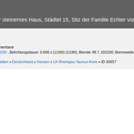
steinernes Haus, Städtel 15, Sitz der Familie Echter v
mentare
K20D
, Belichtungsdauer: 0.006 s (1/180) (1/180), Blende: f/6.7, ISO100, Brennweit
ädten
»
Deutschland
»
Hessen
»
LK Rheingau-Taunus-Kreis
»
ID 30657