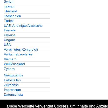
Syrien
Taiwan
Thailand
Tschechien
Türkei
UAE Vereinigte Arabische
Emirate
Ukraine
Ungarn
USA
Vereinigtes Königreich
Verkehrsbauwerke
Vietnam
Weißrussland
Zypern
Neuzugänge
Fotostellen
Zeitachse
Impressum
Datenschutz
Diese Webseite verwendet Cookies, um Inhalte und Anzeige