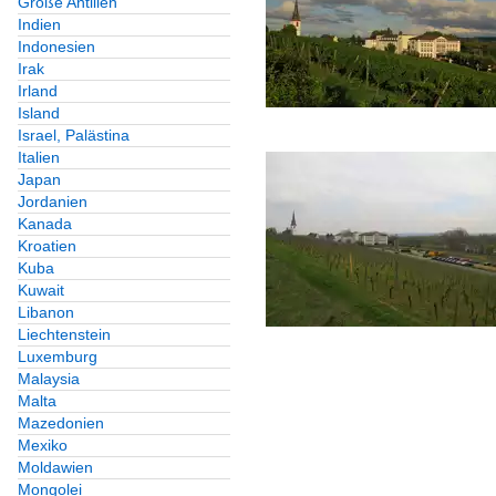
Große Antillen
Indien
Indonesien
Irak
Irland
Island
Israel, Palästina
Italien
Japan
Jordanien
Kanada
Kroatien
Kuba
Kuwait
Libanon
Liechtenstein
Luxemburg
Malaysia
Malta
Mazedonien
Mexiko
Moldawien
Mongolei