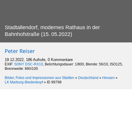
Stadtallendorf, modernes Rathaus in der
Bahnhofstraße (15.
05.2022)
Peter Reiser
19.12.2022, 186 Aufrufe, 0 Kommentare
EXIF:
SONY DSC-RX10
, Belichtungsdauer: 1/800, Blende: 56/10, ISO125,
Brennweite: 880/100
Bilder, Fotos und Impressionen aus Städten
»
Deutschland
»
Hessen
»
LK Marburg-Biedenkopf
»
ID 99798