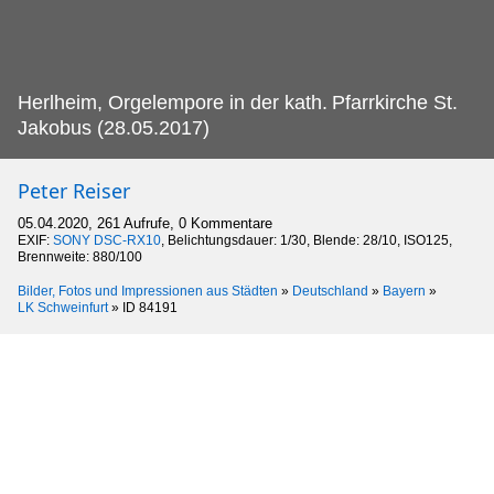
Herlheim, Orgelempore in der kath.
Pfarrkirche St.
Jakobus (28.05.2017)
Peter Reiser
05.04.2020, 261 Aufrufe, 0 Kommentare
EXIF:
SONY DSC-RX10
, Belichtungsdauer: 1/30, Blende: 28/10, ISO125,
Brennweite: 880/100
Bilder, Fotos und Impressionen aus Städten
»
Deutschland
»
Bayern
»
LK Schweinfurt
»
ID 84191