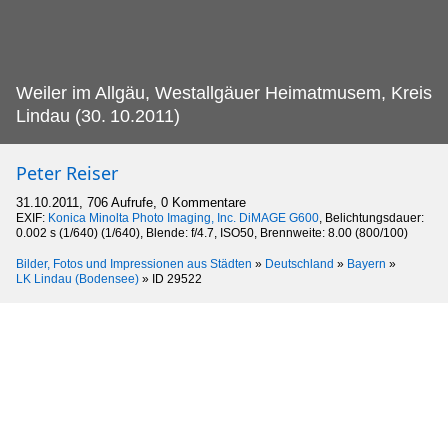
Weiler im Allgäu, Westallgäuer Heimatmusem, Kreis
Lindau (30.
10.2011)
Peter Reiser
31.10.2011, 706 Aufrufe, 0 Kommentare
EXIF:
Konica Minolta Photo Imaging, Inc. DiMAGE G600
, Belichtungsdauer:
0.002 s (1/640) (1/640), Blende: f/4.7, ISO50, Brennweite: 8.00 (800/100)
Bilder, Fotos und Impressionen aus Städten
»
Deutschland
»
Bayern
»
LK Lindau (Bodensee)
»
ID 29522