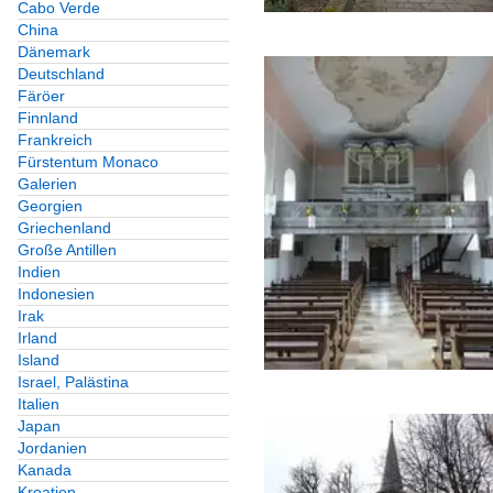
Cabo Verde
China
Dänemark
Deutschland
Färöer
Finnland
Frankreich
Fürstentum Monaco
Galerien
Georgien
Griechenland
Große Antillen
Indien
Indonesien
Irak
Irland
Island
Israel, Palästina
Italien
Japan
Jordanien
Kanada
Kroatien