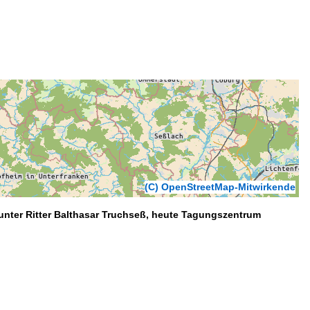
(C) OpenStreetMap-Mitwirkende
nter Ritter Balthasar Truchseß, heute Tagungszentrum