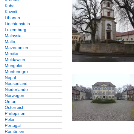
Kuba
Kuwait
Libanon
Liechtenstein
Luxemburg
Malaysia
Malta
Mazedonien
Mexiko
Moldawien
Mongolei
Montenegro
Nepal
Neuseeland
Niederlande
Norwegen
Oman
Österreich
Philippinen
Polen
Portugal
Rumänien