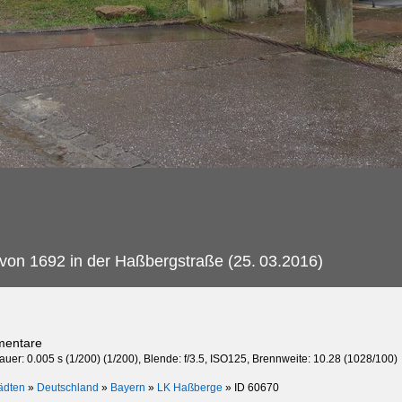
von 1692 in der Haßbergstraße (25.
03.2016)
mentare
auer: 0.005 s (1/200) (1/200), Blende: f/3.5, ISO125, Brennweite: 10.28 (1028/100)
ädten
»
Deutschland
»
Bayern
»
LK Haßberge
»
ID 60670