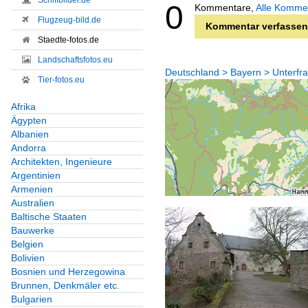
Schiffbilder.de
0
Kommentare,
Alle Komme
Flugzeug-bild.de
Kommentar verfassen
Staedte-fotos.de
Landschaftsfotos.eu
Deutschland > Bayern > Unterfr
Tier-fotos.eu
Afrika
Ägypten
Albanien
Andorra
Architekten, Ingenieure
Argentinien
Armenien
Australien
Baltische Staaten
Bauwerke
Belgien
Bolivien
Bosnien und Herzegowina
Brunnen, Denkmäler etc.
Bulgarien